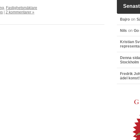
Senast
ing
,
Fastighetsmäklare
ps
|
2 kommentarer »
on
Bajro
S
on
Nils
Go 
Kristian S
representan
Denna sida 
Stockholm
Fredrik Jo
ädel konst!