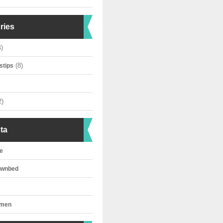
ries
)
(8)
stips
2)
ta
e
ownbed
omen