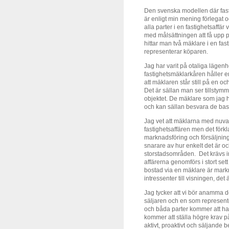
Den svenska modellen där fas
är enligt min mening förlegat 
alla parter i en fastighetsaffär
med målsättningen att få upp 
hittar man två mäklare i en fa
representerar köparen.
Jag har varit på otaliga lägen
fastighetsmäklarkåren håller e
att mäklaren står still på en 
Det är sällan man ser tillstymmel
objektet. De mäklare som jag ha
och kan sällan besvara de basa
Jag vet att mäklarna med nuvar
fastighetsaffären men det för
marknadsföring och försäljning
snarare av hur enkelt det är och
storstadsområden. Det krävs inte
affärerna genomförs i stort sett
bostad via en mäklare är mark
intressenter till visningen, det 
Jag tycker att vi bör anamma
säljaren och en som represente
och båda parter kommer att ha 
kommer att ställa högre krav p
aktivt, proaktivt och säljande 