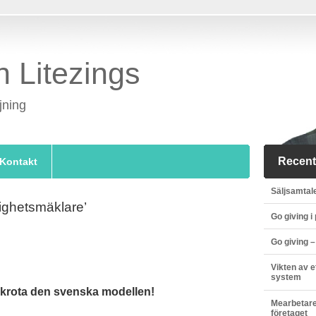
n Litezings
jning
Recent
Kontakt
Säljsamtale
tighetsmäklare’
Go giving i
Go giving –
Vikten av 
system
skrota den svenska modellen!
Mearbetare
företaget