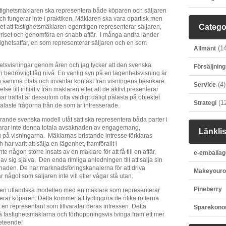
tighetsmäklaren ska representera både köparen och säljaren
och fungerar inte i praktiken. Mäklaren ska vara opartisk men
Catego
 vet att fastighetsmäklaren egentligen representerar säljaren,
priset och genomföra en snabb affär. I många andra länder
stighetsaffär, en som representerar säljaren och en som
(14
Allmänt
hetsvisningar genom åren och jag tycker att den svenska
Försäljning
n bedrövligt låg nivå. En vanlig syn på en lägenhetsvisning är
och samma plats och inväntar kontakt från visningens besökare.
(4)
Service
se till initiativ från mäklaren eller att de aktivt presenterar
r träffat är dessutom ofta väldigt dåligt pålästa på objektet
(1
Strategi
laste frågorna från de som är intresserade.
ande svenska modell utåt sätt ska representera båda parter i
klarar inte denna totala avsaknaden av engagemang,
Länklis
 på visningarna. Mäklarnas bristande intresse förklaras
 har varit att sälja en lägenhet, framförallt i
 någon större insats av en mäklare för att få till en affär,
e-emballag
 av sig själva. Den enda rimliga anledningen till att sälja sin
naden. De har marknadsföringskanalerna för att driva
Makeyour
är något som säljaren inte vill eller vågar stå utan.
Pineberry
 den utländska modellen med en mäklare som representerar
rar köparen. Detta kommer att tydliggöra de olika rollerna
en representant som tillvaratar deras intressen. Detta
Sparekon
å fastighetsmäklarna och förhoppningsvis tvinga fram ett mer
beteende!