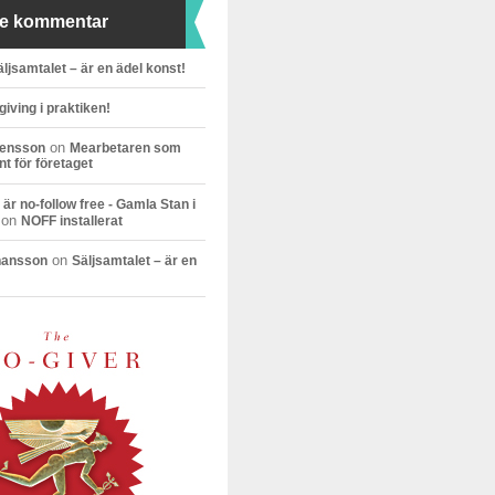
e kommentar
äljsamtalet – är en ädel konst!
giving i praktiken!
on
vensson
Mearbetaren som
t för företaget
är no-follow free - Gamla Stan i
on
NOFF installerat
on
hansson
Säljsamtalet – är en