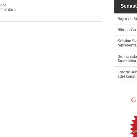
vice
Senast
mmentar »
on
Bajro
S
on
Nils
Go 
Kristian S
representan
Denna sida 
Stockholm
Fredrik Jo
ädel konst!