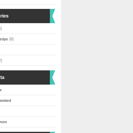
ries
)
(8)
stips
2)
ta
e
ownbed
omen