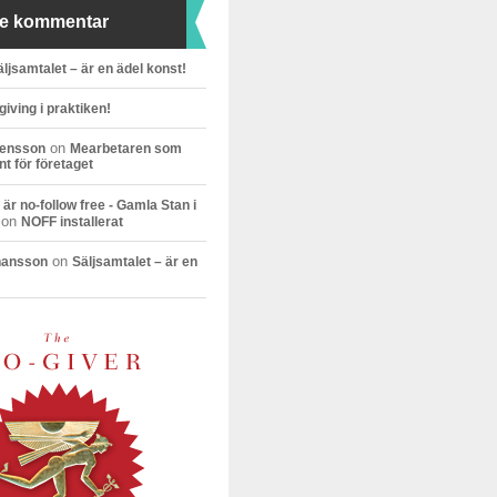
e kommentar
äljsamtalet – är en ädel konst!
giving i praktiken!
on
vensson
Mearbetaren som
t för företaget
är no-follow free - Gamla Stan i
on
NOFF installerat
on
hansson
Säljsamtalet – är en