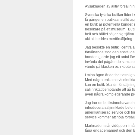
Avsaknaden av aktiv försäljnin
Svenska fysiska butiker lider i
få gånger en butiksanställd ap
en butik är potentiella kunder,
besökare på ett museum. Butiks
helt och hållet säljer sig själva. 
akt att bedriva merförsäljning.
Jag besökte en butik i centrala
förvånande stod den anställda 
handen gjorde jag ett antal försö
invänta det pågående samtalet. 
vände på klacken och köpte sa
I mina ögon är det helt otrolig
Med några enkla serviceinrikt
kan en butik öka sin försäljni
säljinriktat bemötande att gå f
även några kompletterande pr
Jag tror en butiksinnehavare ha
introducera säljinriktade belön
amerikaniserad service och för
service kommer att höja försäl
Marknaden står vidöppen i må
låga engagemanget och den lå