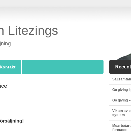
n Litezings
jning
Recent
Kontakt
Säljsamtale
ice’
Go giving i
Go giving –
Vikten av 
system
örsäljning!
Mearbetare
företaget