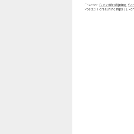
Etiketter:
Butiksförsäljning
,
Ser
Postat i
Försäljningstips
|
1 ko