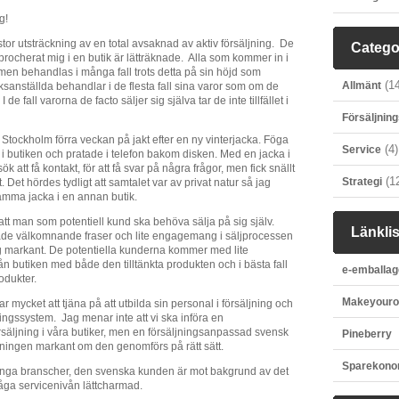
g!
 stor utsträckning av en total avsaknad av aktiv försäljning. De
Catego
procherat mig i en butik är lätträknade. Alla som kommer in i
 men behandlas i många fall trots detta på sin höjd som
(14
Allmänt
anställda behandlar i de flesta fall sina varor som om de
I de fall varorna de facto säljer sig själva tar de inte tillfället i
Försäljning
 Stockholm förra veckan på jakt efter en ny vinterjacka. Föga
(4)
Service
i butiken och pratade i telefon bakom disken. Med en jacka i
k att få kontakt, för att få svar på några frågor, men fick snällt
(1
Strategi
Det hördes tydligt att samtalet var av privat natur så jag
mma jacka i en annan butik.
t att man som potentiell kund ska behöva sälja på sig själv.
Länklis
ade välkomnande fraser och lite engagemang i säljprocessen
ng markant. De potentiella kunderna kommer med lite
rån butiken med både den tilltänkta produkten och i bästa fall
e-emballag
odukter.
Makeyour
r mycket att tjäna på att utbilda sin personal i försäljning och
ingssystem. Jag menar inte att vi ska införa en
säljning i våra butiker, men en försäljningsanpassad svensk
Pineberry
jningen markant om den genomförs på rätt sätt.
Sparekon
nga branscher, den svenska kunden är mot bakgrund av det
ga servicenivån lättcharmad.