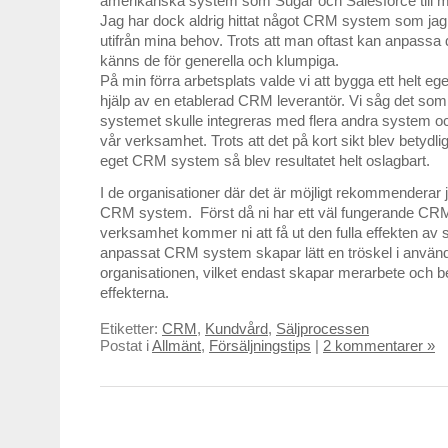
amerikanska system som Sugar och Salesforce till m
Jag har dock aldrig hittat något CRM system som jag 
utifrån mina behov. Trots att man oftast kan anpassa
känns de för generella och klumpiga.
På min förra arbetsplats valde vi att bygga ett helt
hjälp av en etablerad CRM leverantör. Vi såg det so
systemet skulle integreras med flera andra system oc
vår verksamhet. Trots att det på kort sikt blev betydlig
eget CRM system så blev resultatet helt oslagbart.
I de organisationer där det är möjligt rekommenderar j
CRM system. Först då ni har ett väl fungerande CRM
verksamhet kommer ni att få ut den fulla effekten av 
anpassat CRM system skapar lätt en tröskel i använ
organisationen, vilket endast skapar merarbete och b
effekterna.
Etiketter:
CRM
,
Kundvård
,
Säljprocessen
Postat i
Allmänt
,
Försäljningstips
|
2 kommentarer »